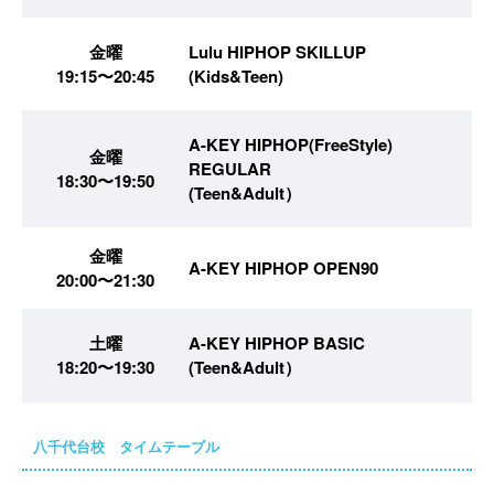
金曜
Lulu HIPHOP SKILLUP
19:15〜20:45
(Kids&Teen)
A-KEY HIPHOP(FreeStyle)
金曜
REGULAR
18:30〜19:50
(Teen&Adult）
金曜
A-KEY HIPHOP OPEN90
20:00〜21:30
土曜
A-KEY HIPHOP BASIC
18:20〜19:30
(Teen&Adult）
八千代台校 タイムテーブル