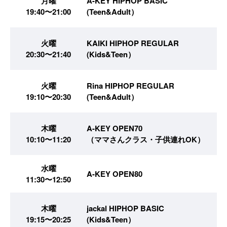
月曜
A-KEY HIPHOP BASIC
19:40〜21:00
(Teen&Adult）
火曜
KAIKI HIPHOP REGULAR
20:30〜21:40
(Kids&Teen）
火曜
Rina HIPHOP REGULAR
19:10〜20:30
(Teen&Adult）
木曜
A-KEY OPEN70
10:10〜11:20
（ママさんクラス・子供連れOK）
水曜
A-KEY OPEN80
11:30〜12:50
木曜
jackal HIPHOP BASIC
19:15〜20:25
(Kids&Teen）