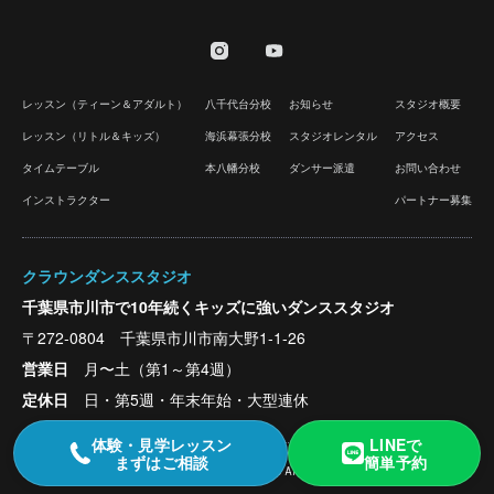
レッスン（ティーン＆アダルト）
八千代台分校
お知らせ
スタジオ概要
レッスン（リトル＆キッズ）
海浜幕張分校
スタジオレンタル
アクセス
タイムテーブル
本八幡分校
ダンサー派遣
お問い合わせ
インストラクター
パートナー募集
クラウンダンススタジオ
千葉県市川市で10年続くキッズに強いダンススタジオ
〒272-0804 千葉県市川市南大野1-1-26
営業日
月〜土（第1～第4週）
定休日
日・第5週・年末年始・大型連休
体験・見学レッスン
LINEで
まずはご相談
簡単予約
Copyright © CROWN DANCE STUDIO All Rights Reserved.