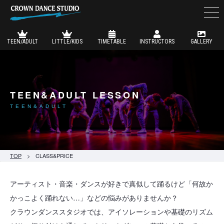
TEEN/ADULT
LITTLE/KIDS
TIMETABLE
INSTRUCTORS
GALLERY
TEEN&ADULT LESSON
TEEN&ADULT
TOP
> CLASS&PRICE
アーティスト・音楽・ダンスが好きで真似して踊るけど「何故か
かっこよく踊れない…」などの悩みがありませんか？
クラウンダンススタジオでは、アイソレーションや基礎のリズム