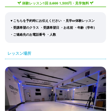
体験レッスン1回
2,600
1,500円・見学無料
▼こちらを予約時にお伝えください
・見学or体験レッスン
・受講希望のクラス
・受講希望日
・お名前
・年齢（学年）
・ご連絡先のお電話番号
・人数
レッスン場所