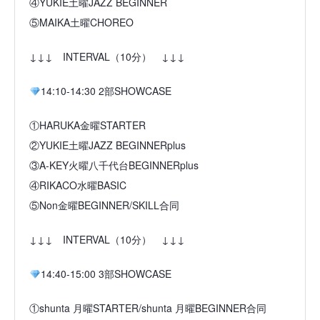
④YUKIE土曜JAZZ BEGINNER
⑤MAIKA土曜CHOREO
↓↓↓ INTERVAL（10分） ↓↓↓
14:10-14:30 2部SHOWCASE
①HARUKA金曜STARTER
②YUKIE土曜JAZZ BEGINNERplus
③A-KEY火曜八千代台BEGINNERplus
④RIKACO水曜BASIC
⑤Non金曜BEGINNER/SKILL合同
↓↓↓ INTERVAL（10分） ↓↓↓
14:40-15:00 3部SHOWCASE
①shunta 月曜STARTER/shunta 月曜BEGINNER合同