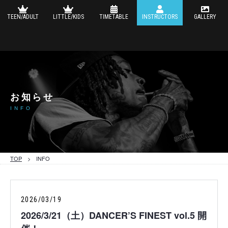
TEEN/ADULT
LITTLE/KIDS
TIMETABLE
INSTRUCTORS
GALLERY
お知らせ
INFO
TOP
> INFO
2026/03/19
2026/3/21（土）DANCER’S FINEST vol.5 開