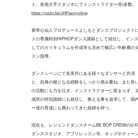
ト、各地大手スタジオにてインストラクター等)多数。
https://youtu.be/JHPasmyo5vw
黄帝心仙人プロデュースよしもとダンスプロジェクトに
スの専属特別HIPHOPダンス講師として就任し、イン
してのカリキュラムを作成等も含めて幅広い年齢層の
スン指導。
ダンスシーンにて名実共にある様々なダンサーと共演
と、自身の糧となる経験をしっかり積み重ね、また長
の活動にも力を注ぎ、インストラクターに留まらず、
成所の特別講師にも就任し、教える事を追求して、国
ー達の育成にも携わってきた経緯を持つ。
現在も、レジェンドダンスチームBE BOP CREWのU-
ダンススタジオ、アプリレッスン等、キッズやティー