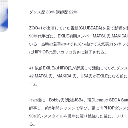
ダンス歴 30年 講師歴 22年
ZOO※1が出演していた番組(CLUBDADA)を見て影
90年代半ばに、EXILE初期メンバーMATSU氏,MAKIDAI氏,
いる、当時の若手の中でもズバ抜けて人気実力を持っ
にHIPHOPの黒いカッコ良さに魅了される。
※1 以前EXILEのHIRO氏が所属して活動していたダ
※2 MATSU氏、MAKIDAI氏、USA氏がEXILEに
ーム
その後に、Bobby氏(元祖JSB※、現DLeague SEGA 
師事し、約5年間レッスンで学び、更にHIPHOPダン
90sダンススタイルを長年に渡り勉強した後に、フリ
る。