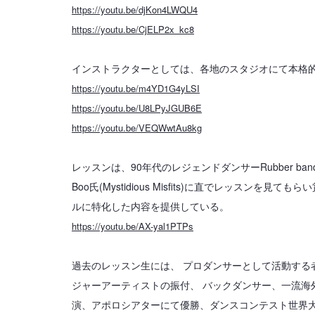
https://youtu.be/djKon4LWQU4
https://youtu.be/CjELP2x_kc8
インストラクターとしては、各地のスタジオにて本格
https://youtu.be/m4YD1G4yLSI
https://youtu.be/U8LPyJGUB6E
https://youtu.be/VEQWwtAu8kg
レッスンは、90年代のレジェンドダンサーRubber band氏(Myst
Boo氏(Mystidious Misfits)に直でレッスンを見
ルに特化した内容を提供している。
https://youtu.be/AX-yal1PTPs
過去のレッスン生には、 プロダンサーとして活動する
ジャーアーティストの振付、 バックダンサー、一流海外
演、アポロシアターにて優勝、ダンスコンテスト世界