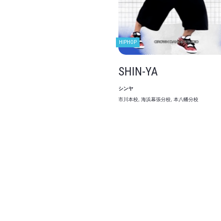
HIPHOP
SHIN-YA
シンヤ
市川本校, 海浜幕張分校, 本八幡分校