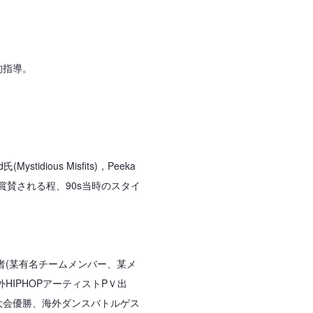
的指導。
idious Misfits)，Peeka
てもらい賞賛される程、90s当時のスタイ
者(某有名チームメンバー、某メ
HIPHOPアーティストPＶ出
大会優勝、海外ダンスバトルゲス