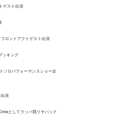
トアクトゲスト出演
演
トにてフロントアクトゲスト出演
、ブッキング
トアクトソロパフォーマンスショー企
ー出演
inks Crewとしてラッパ我リヤバック