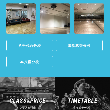
八千代台分校
海浜幕張分校
本八幡分校
CLASS&PRICE
TIMETABLE
クラス＆料金
タイムテーブル