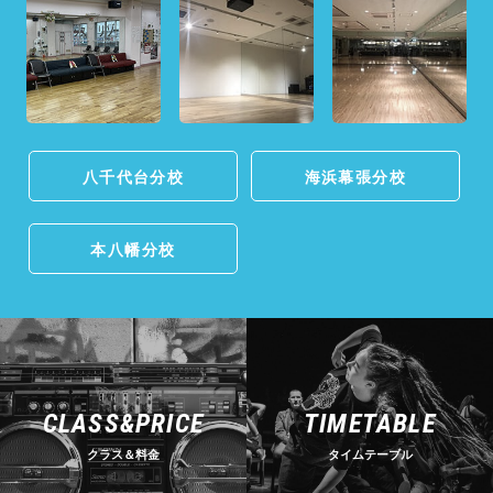
八千代台分校
海浜幕張分校
本八幡分校
CLASS&PRICE
TIMETABLE
クラス＆料金
タイムテーブル